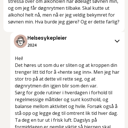
stressa over om alkoholen har ødelagt søvnen min,
og om jeg får døgnrytmen tilbake. Skal kutte ut
alkohol helt nå, men nå er jeg veldig bekymret for
søvnen min. Hva burde jeg gjøre? Og er dette farlig?
Helsesykepleier
2024
Hei!
Det høres ut som du er sliten og at kroppen din
trenger litt tid for å «hente seg inn». Men jeg har
stor tro på at dette vil rette seg, og at
døgnrytmen din igjen blir som den var.
Sørg for gode rutiner i hverdagen i forhold til
regelmessige måltider og sunt kosthold, og
balanse mellom aktivitet og hvile. Forsøk også å
stå opp og legge deg til omtrent lik tid hver dag.
Ta deg en tur ut i frisk luft. Dagslys på
formiddagen er nemlig viktig så hjernen skal