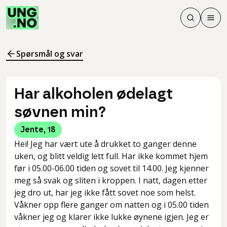
Søk
Men
Søk
Meny
Søk i innhol
Meny for å 
Spørsmål og svar
Har alkoholen ødelagt
søvnen min?
Jente
,
18
Hei! Jeg har vært ute å drukket to ganger denne
uken, og blitt veldig lett full. Har ikke kommet hjem
før i 05.00-06.00 tiden og sovet til 14.00. Jeg kjenner
meg så svak og sliten i kroppen. I natt, dagen etter
jeg dro ut, har jeg ikke fått sovet noe som helst.
Våkner opp flere ganger om natten og i 05.00 tiden
våkner jeg og klarer ikke lukke øynene igjen. Jeg er