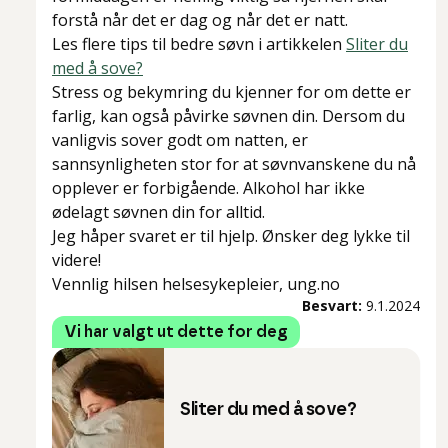
forstå når det er dag og når det er natt.
Les flere tips til bedre søvn i artikkelen
Sliter du
med å sove?
Stress og bekymring du kjenner for om dette er
farlig, kan også påvirke søvnen din. Dersom du
vanligvis sover godt om natten, er
sannsynligheten stor for at søvnvanskene du nå
opplever er forbigående. Alkohol har ikke
ødelagt søvnen din for alltid.
Jeg håper svaret er til hjelp. Ønsker deg lykke til
videre!
Vennlig hilsen helsesykepleier, ung.no
Besvart:
9.1.2024
Vi har valgt ut dette for deg
Sliter du med å sove?