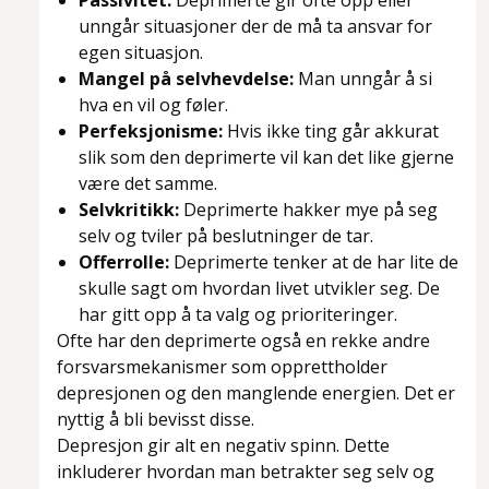
Passivitet:
Deprimerte gir ofte opp eller
unngår situasjoner der de må ta ansvar for
egen situasjon.
Mangel på selvhevdelse:
Man unngår å si
hva en vil og føler.
Perfeksjonisme:
Hvis ikke ting går akkurat
slik som den deprimerte vil kan det like gjerne
være det samme.
Selvkritikk:
Deprimerte hakker mye på seg
selv og tviler på beslutninger de tar.
Offerrolle:
Deprimerte tenker at de har lite de
skulle sagt om hvordan livet utvikler seg. De
har gitt opp å ta valg og prioriteringer.
Ofte har den deprimerte også en rekke andre
forsvarsmekanismer som opprettholder
depresjonen og den manglende energien. Det er
nyttig å bli bevisst disse.
Depresjon gir alt en negativ spinn. Dette
inkluderer hvordan man betrakter seg selv og