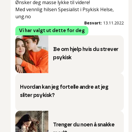
Ønsker deg masse lykke til videre!
Med vennlig hilsen Spesialist i Psykisk Helse,
ung.no
Besvart:
13.11.2022
Vi har valgt ut dette for deg
Be om hjelp hvis du strever
psykisk
Hvordan kan jeg fortelle andre at jeg
sliter psykisk?
Trenger du noen å snakke