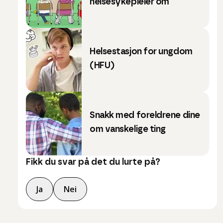
helsesykepleier om
Helsestasjon for ungdom
(HFU)
Snakk med foreldrene dine
om vanskelige ting
Fikk du svar på det du lurte på?
Ja
Nei