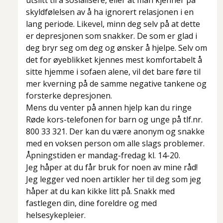
utslitt til å sosialisere, eller at man kjenner på
skyldfølelsen av å ha ignorert relasjonen i en
lang periode. Likevel, minn deg selv på at dette
er depresjonen som snakker. De som er glad i
deg bryr seg om deg og ønsker å hjelpe. Selv om
det for øyeblikket kjennes mest komfortabelt å
sitte hjemme i sofaen alene, vil det bare føre til
mer kverning på de samme negative tankene og
forsterke depresjonen.
Mens du venter på annen hjelp kan du ringe
Røde kors-telefonen for barn og unge på tlf.nr.
800 33 321. Der kan du være anonym og snakke
med en voksen person om alle slags problemer.
Åpningstiden er mandag-fredag kl. 14-20.
Jeg håper at du får bruk for noen av mine råd!
Jeg legger ved noen artikler her til deg som jeg
håper at du kan kikke litt på. Snakk med
fastlegen din, dine foreldre og med
helsesykepleier.