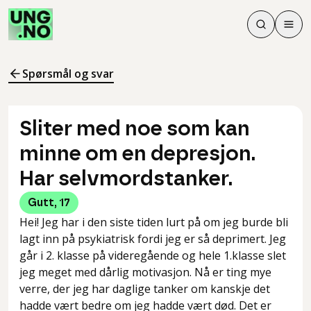
Søk
Men
Søk
Meny
Søk i innhol
Meny for å 
Spørsmål og svar
Sliter med noe som kan
minne om en depresjon.
Har selvmordstanker.
Gutt
,
17
Hei! Jeg har i den siste tiden lurt på om jeg burde bli
lagt inn på psykiatrisk fordi jeg er så deprimert. Jeg
går i 2. klasse på videregående og hele 1.klasse slet
jeg meget med dårlig motivasjon. Nå er ting mye
verre, der jeg har daglige tanker om kanskje det
hadde vært bedre om jeg hadde vært død. Det er