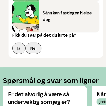
Sånn kan fastlegen hjelpe
deg
Fikk du svar på det du lurte på?
Ja
Nei
Spørsmål og svar som ligner
Er det alvorlig å være så
Når
undervektig som jeg er?
Jent