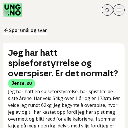
Søk
Men
Søk
Meny
Søk i innhol
Meny for å 
Spørsmål og svar
Jeg har hatt
spiseforstyrrelse og
overspiser. Er det normalt?
Jente
,
20
Jeg har hatt en spiseforstyrrelse, har spist lite de
siste årene. Har veid 54kg over 1 år og er 173cm. Før
veide jeg rundt 62kg. Jeg begynte å overspise, hvor
jeg av og til har kastet opp fordi jeg har spist meg
overmett og blitt redd for alle kaloriene.. I sommer
la jeg på meg noen kg, delvis med vilje fordi jeg er