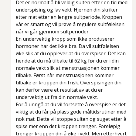
Det er normalt å bli veldig sulten etter en tid med
underspising og lav vekt. Hjernen din skriker
etter mat etter en lengre sultperiode. Kroppen
vår er smart og vil prøve å regulere sultfølelsen
når vi går gjennom sultperioder.
En undervektig kropp som ikke produserer
hormoner har det ikke bra. Da vil sultfølelsen
øke slik at du opplever at du overspiser. Det kan
hende at du må tilbake til 62 kg før du er i din
normale vekt slik at menstruasjonen kommer
tilbake. Først når menstruasjonen kommer
tilbake er kroppen din frisk. Overspisingen din
kan derfor være et resultat av at du er
undervektig ut fra din normale vekt.
For å unngå at du vil fortsette å overspise er det
viktig at du får på plass gode måltidsrutiner med
nok mat. Dette vil stoppe sulten og suget etter å
spise mer enn det kroppen trenger. Foreløpig
trenger kroppen din å øke i vekt. Men etterhvert