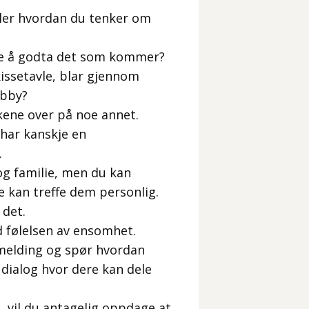
ller hvordan du tenker om
e å godta det som kommer?
issetavle, blar gjennom
obby?
kene over på noe annet.
har kanskje en
.
 og familie, men du kan
e kan treffe dem personlig.
 det.
d følelsen av ensomhet.
melding og spør hvordan
ialog hvor dere kan dele
, vil du antagelig oppdage at