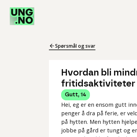
Spørsmål og svar
Hvordan bli mindr
fritidsaktiviteter
Gutt
,
14
Hei, eg er en ensom gutt in
penger å dra på ferie, er vel
på hytten. Men hytten hjelp
jobbe på gård er tungt og en