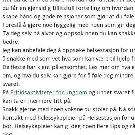
du får en gjensidig tillitsfull fortelling om hvorda
skape bånd og gode relasjoner som gjør at du føle
Foreslå å gjøre noe hyggelig med noen som gir deg 
Ta deg selv på alvor og oppsøk noen du kan snakke
bedre.
Jeg kan anbefale deg å oppsøke helsestasjon for u
å snakke med som vet hva som kan være til hjelp f
De fleste har kjent på ensomhet. Les mer om hva 
om, og hva du selv kan gjøre for å føle deg mindre
svaret.
På
Fritidsaktiviteter for ungdom
og under svaret fi
kan ta en nærmere titt på.
Snakk gjerne med noen voksne du stoler på. Nå so
kontakt med helessykepleier på Helsestasjon for 
bor. Helseykepleier kan gi deg noen flere tips og 
deg.