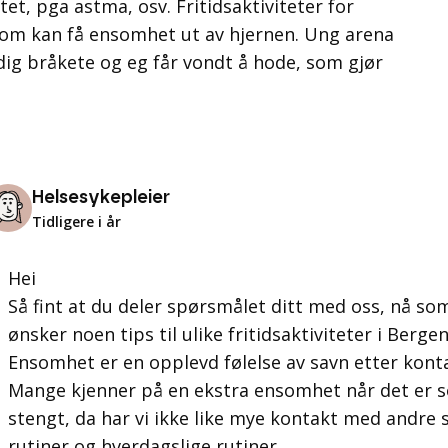
itet, pga astma, osv. Fritidsaktiviteter for
m kan få ensomhet ut av hjernen. Ung arena
ldig bråkete og eg får vondt å hode, som gjør
Helsesykepleier
Tidligere i år
Hei
Så fint at du deler spørsmålet ditt med oss, nå s
ønsker noen tips til ulike fritidsaktiviteter i Berg
Ensomhet er en opplevd følelse av savn etter kon
Mange kjenner på en ekstra ensomhet når det er 
stengt, da har vi ikke like mye kontakt med andre s
rutiner og hverdagslige rutiner.