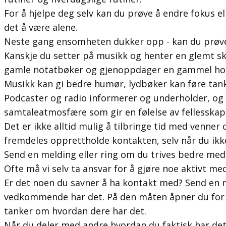
For å hjelpe deg selv kan du prøve å endre fokus e
det å være alene.
Neste gang ensomheten dukker opp - kan du prøv
Kanskje du setter på musikk og henter en glemt sk
gamle notatbøker og gjenoppdager en gammel h
Musikk kan gi bedre humør, lydbøker kan føre tan
Podcaster og radio informerer og underholder, og 
samtaleatmosfære som gir en følelse av fellesskap
Det er ikke alltid mulig å tilbringe tid med venner
fremdeles opprettholde kontakten, selv når du ikk
Send en melding eller ring om du trives bedre med
Ofte må vi selv ta ansvar for å gjøre noe aktivt me
Er det noen du savner å ha kontakt med? Send en 
vedkommende har det. På den måten åpner du for d
tanker om hvordan dere har det.
Når du deler med andre hvordan du faktisk har det