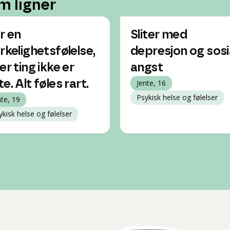
m ligner
r en
Sliter med
irkelighetsfølelse,
depresjon og sosi
er ting ikke er
angst
e. Alt føles rart.
Jente, 16
Psykisk helse og følelser
nte, 19
ykisk helse og følelser