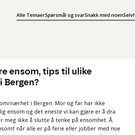
Alle Temaer
Spørsmål og svar
Snakk med noen
Selv
Søk
Meny
Søk i innholdet på ung.no
Meny for å navigere på ung.no
e ensom, tips til ulike
 i Bergen?
nom/nærhet i Bergen. Mor og far har ikke
dig ensom og det eneste vi kan gjøre er å dra
er meg ikke å slutte å tenke på ensomhet. Å
somt når alle er på ferie eller jobber med noe