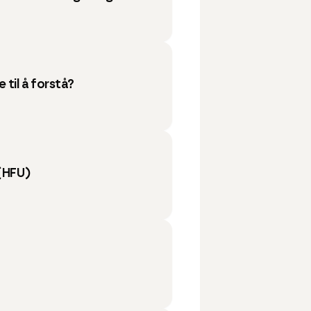
 til å forstå?
(HFU)