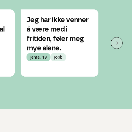
Jeg har ikke venner
Føler
al
å være med i
selv o
fritiden, føler meg
kjæres
Neste 
mye alene.
Jente, 19
Psykisk h
Jente, 19
Jobb