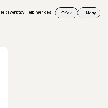
hjelpsverktøy
Hjelp nær deg
Søk
Meny