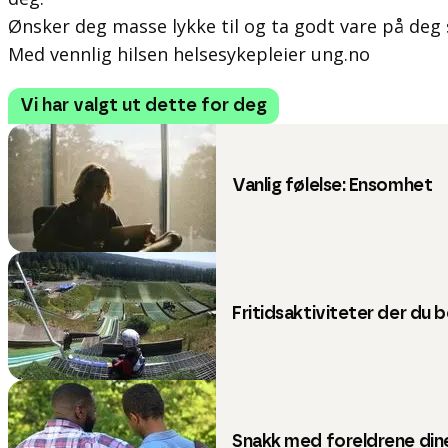
Ønsker deg masse lykke til og ta godt vare på deg s
Med vennlig hilsen helsesykepleier ung.no
Vi har valgt ut dette for deg
Vanlig følelse: Ensomhet
Fritidsaktiviteter der du b
Snakk med foreldrene dine