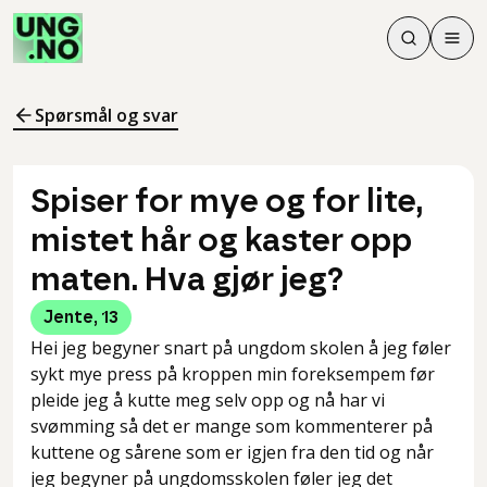
Søk
Men
Søk
Meny
Søk i innhol
Meny for å 
Spørsmål og svar
Spiser for mye og for lite,
mistet hår og kaster opp
maten. Hva gjør jeg?
Jente
,
13
Hei jeg begyner snart på ungdom skolen å jeg føler
sykt mye press på kroppen min foreksempem før
pleide jeg å kutte meg selv opp og nå har vi
svømming så det er mange som kommenterer på
kuttene og sårene som er igjen fra den tid og når
jeg begyner på ungdomsskolen føler jeg det