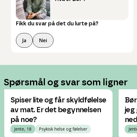
Fikk du svar på det du lurte på?
Ja
Nei
Spørsmål og svar som ligner
Spiser lite og får skyldfølelse
Bør
av mat. Er det begynnelsen
jeg 
på noe?
ne
Jente, 18
Psykisk helse og følelser
Jent