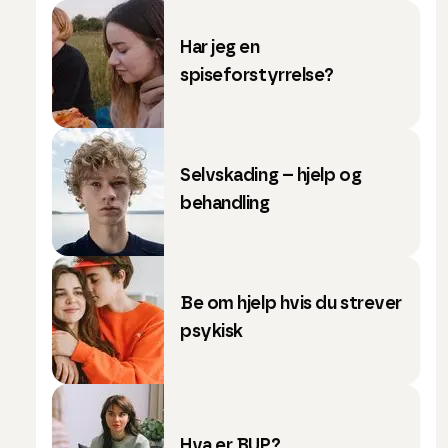
Har jeg en
spiseforstyrrelse?
Selvskading – hjelp og
behandling
Be om hjelp hvis du strever
psykisk
Hva er BUP?