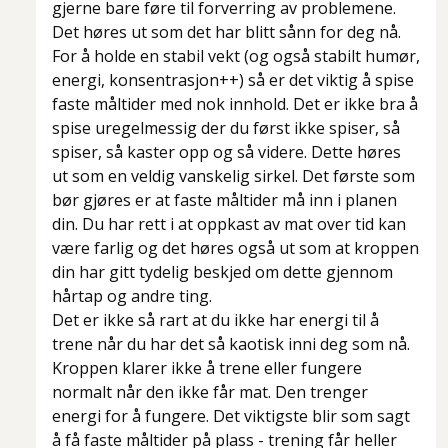
gjerne bare føre til forverring av problemene.
Det høres ut som det har blitt sånn for deg nå.
For å holde en stabil vekt (og også stabilt humør,
energi, konsentrasjon++) så er det viktig å spise
faste måltider med nok innhold. Det er ikke bra å
spise uregelmessig der du først ikke spiser, så
spiser, så kaster opp og så videre. Dette høres
ut som en veldig vanskelig sirkel. Det første som
bør gjøres er at faste måltider må inn i planen
din. Du har rett i at oppkast av mat over tid kan
være farlig og det høres også ut som at kroppen
din har gitt tydelig beskjed om dette gjennom
hårtap og andre ting.
Det er ikke så rart at du ikke har energi til å
trene når du har det så kaotisk inni deg som nå.
Kroppen klarer ikke å trene eller fungere
normalt når den ikke får mat. Den trenger
energi for å fungere. Det viktigste blir som sagt
å få faste måltider på plass - trening får heller