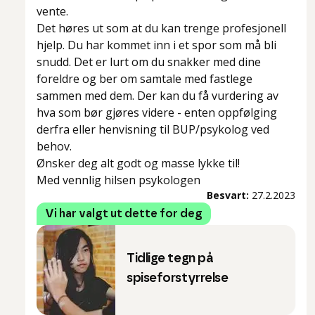
vente.
Det høres ut som at du kan trenge profesjonell
hjelp. Du har kommet inn i et spor som må bli
snudd. Det er lurt om du snakker med dine
foreldre og ber om samtale med fastlege
sammen med dem. Der kan du få vurdering av
hva som bør gjøres videre - enten oppfølging
derfra eller henvisning til BUP/psykolog ved
behov.
Ønsker deg alt godt og masse lykke til!
Med vennlig hilsen psykologen
Besvart:
27.2.2023
Vi har valgt ut dette for deg
Tidlige tegn på
spiseforstyrrelse