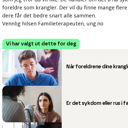
foreldre som krangler. Der vil du finne mange flere t
dere får det bedre snart alle sammen.
Vennlig hilsen Familieterapeuten, ung.no
Vi har valgt ut dette for deg
Når foreldrene dine krangl
Er det sykdom eller rus i f