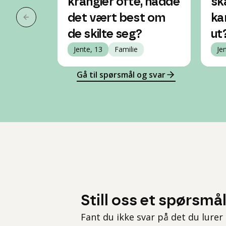
krangler ofte, hadde
sk
det vært best om
ka
Forrige slide
de skilte seg?
ut
Jente, 13
Familie
Je
Gå til spørsmål og svar
Still oss et spørsmå
Fant du ikke svar på det du lurer 