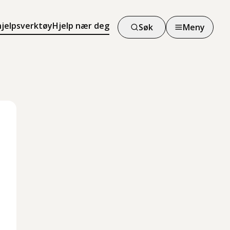
hjelpsverktøy
Hjelp nær deg
Søk
Meny