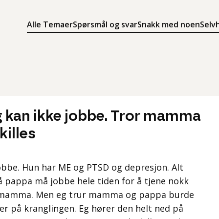
Alle Temaer
Spørsmål og svar
Snakk med noen
Selv
Søk
Meny
Søk i innholdet på ung.no
Meny for å navigere på ung.no
 kan ikke jobbe. Tror mamma
killes
bbe. Hun har ME og PTSD og depresjon. Alt
å pappa må jobbe hele tiden for å tjene nokk
og mamma. Men eg trur mamma og pappa burde
mer på kranglingen. Eg hører den helt ned på