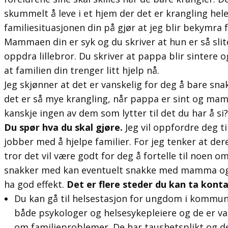
skummelt å leve i et hjem der det er krangling hel
familiesituasjonen din på gjør at jeg blir bekymra 
Mammaen din er syk og du skriver at hun er så slit
oppdra lillebror. Du skriver at pappa blir sintere o
at familien din trenger litt hjelp nå.
Jeg skjønner at det er vanskelig for deg å bare sn
det er så mye krangling, når pappa er sint og mamm
kanskje ingen av dem som lytter til det du har å si?
Du spør hva du skal gjøre.
Jeg vil oppfordre deg 
jobber med å hjelpe familier. For jeg tenker at der
tror det vil være godt for deg å fortelle til noen 
snakker med kan eventuelt snakke med mamma og p
ha god effekt.
Det er flere steder du kan ta konta
Du kan gå til helsestasjon for ungdom i kommun
både psykologer og helsesykepleiere og de er v
om familieproblemer. De har taushetsplikt og det