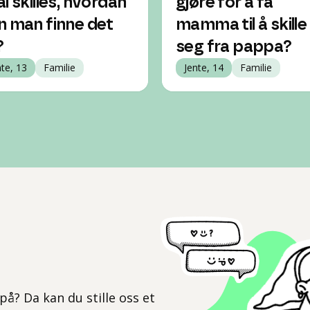
al skilles, hvordan
gjøre for å få
n man finne det
mamma til å skille
?
seg fra pappa?
nte, 13
Familie
Jente, 14
Familie
l
på? Da kan du stille oss et