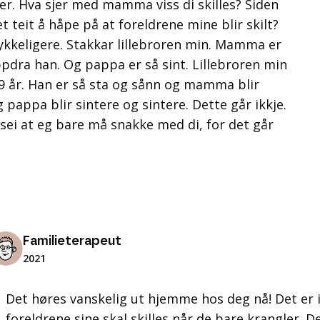
er. Hva sjer med mamma viss di skilles? Siden
t teit å håpe på at foreldrene mine blir skilt?
e lykkeligere. Stakkar lillebroren min. Mamma er
oppdra han. Og pappa er så sint. Lillebroren min
e 9 år. Han er så sta og sånn og mamma blir
 pappa blir sintere og sintere. Dette går ikkje.
e sei at eg bare må snakke med di, for det går
Familieterapeut
2021
Det høres vanskelig ut hjemme hos deg nå! Det er i
foreldrene sine skal skilles når de bare krangler. 