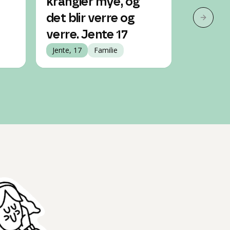
krangler mye, og
pappa s
det blir verre og
hva ska
Neste 
verre. Jente 17
13 år
Jente, 17
Familie