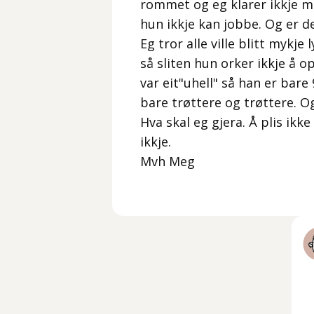
rommet og eg klarer ikkje m
hun ikkje kan jobbe. Og er de
Eg tror alle ville blitt mykj
så sliten hun orker ikkje å 
var eit"uhell" så han er bar
bare trøttere og trøttere. Og
Hva skal eg gjera. Å plis ikk
ikkje.
Mvh Meg