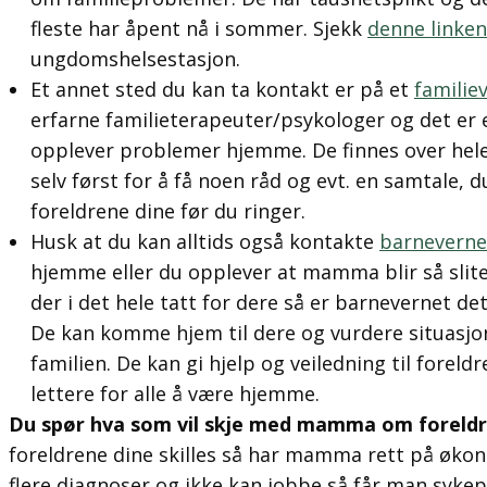
fleste har åpent nå i sommer. Sjekk
denne linken
ungdomshelsestasjon.
Et annet sted du kan ta kontakt er på et
familie
erfarne familieterapeuter/psykologer og det er et
opplever problemer hjemme. De finnes over hele 
selv først for å få noen råd og evt. en samtale, du
foreldrene dine før du ringer.
Husk at du kan alltids også kontakte
barneverne
hjemme eller du opplever at mamma blir så slite
der i det hele tatt for dere så er barnevernet det
De kan komme hjem til dere og vurdere situas
familien. De kan gi hjelp og veiledning til foreldr
lettere for alle å være hjemme.
Du spør hva som vil skje med mamma om foreldre
foreldrene dine skilles så har mamma rett på øko
flere diagnoser og ikke kan jobbe så får man sykep