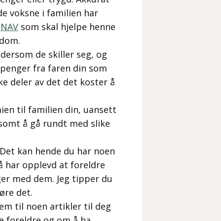
de voksne i familien har
g
NAV
som skal hjelpe henne
kdom.
dersom de skiller seg, og
r penger fra faren din som
 deler av det det koster å
n til familien din, uansett
itsomt å gå rundt med slike
 Det kan hende du har noen
 har opplevd at foreldre
inger med dem. Jeg tipper du
øre det.
m til noen artikler til deg
ke foreldre og om å ha