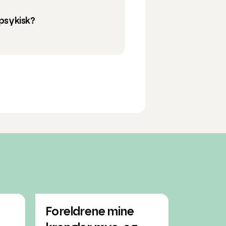
 psykisk?
Foreldrene mine
Vil at