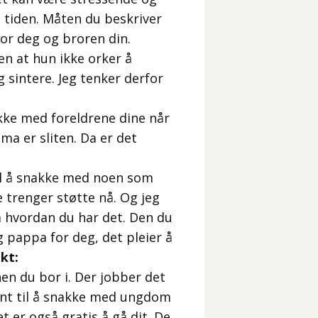
e tiden. Måten du beskriver
for deg og broren din.
en at hun ikke orker å
g sintere. Jeg tenker derfor
akke med foreldrene dine når
a er sliten. Da er det
til å snakke med noen som
e trenger støtte nå. Og jeg
om hvordan du har det. Den du
appa for deg, det pleier å
kt:
en du bor i. Der jobber det
ant til å snakke med ungdom
 er også gratis å gå dit. De