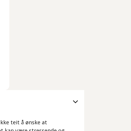
kke teit å ønske at
Det kan være stressende og