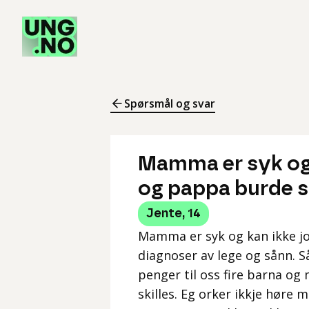
Spørsmål og svar
Mamma er syk og
og pappa burde s
Jente
,
14
Mamma er syk og kan ikke jo
diagnoser av lege og sånn. S
penger til oss fire barna 
skilles. Eg orker ikkje høre 