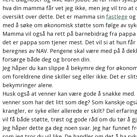
hva din mamma får vet jeg ikke, men jeg vil tro at 
oversikt over dette. Det er mamma sin
fastlege
o
med å søke om økonomisk støtte som følge av sy
Mamma vil også ha rett på barnebidrag fra pappa 
det er pappa som tjener mest. Det vil si at hun få
beregnes av NAV. Pengene skal være med på å dekke
forsørge både deg og broren din.
Jeg håper du kan slippe å bekymre deg for økonomie
om foreldrene dine skiller seg eller ikke. Det er sl
bekymringer alene.
Husk også at venner kan være gode å snakke med.
venner som har det litt som deg? Som kanskje også
krangler, er syke eller allerede er skilt? Del erfar
vil få både støtte, trøst og gode råd om du tør å gj
Jeg håper dette ga deg noen svar. Jeg har funnet fre
som jeg tror du vil like. De handler om det å ha sy