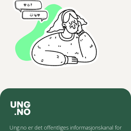
Ung.no er det offentliges informasjonskanal for