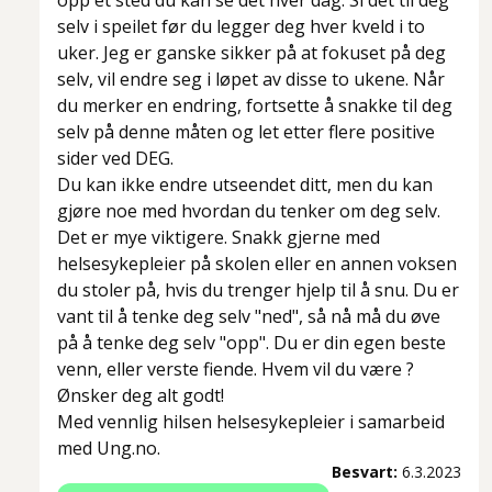
opp et sted du kan se det hver dag. Si det til deg
selv i speilet før du legger deg hver kveld i to
uker. Jeg er ganske sikker på at fokuset på deg
selv, vil endre seg i løpet av disse to ukene. Når
du merker en endring, fortsette å snakke til deg
selv på denne måten og let etter flere positive
sider ved DEG.
Du kan ikke endre utseendet ditt, men du kan
gjøre noe med hvordan du tenker om deg selv.
Det er mye viktigere. Snakk gjerne med
helsesykepleier på skolen eller en annen voksen
du stoler på, hvis du trenger hjelp til å snu. Du er
vant til å tenke deg selv "ned", så nå må du øve
på å tenke deg selv "opp". Du er din egen beste
venn, eller verste fiende. Hvem vil du være ?
Ønsker deg alt godt!
Med vennlig hilsen helsesykepleier i samarbeid
med Ung.no.
Besvart:
6.3.2023