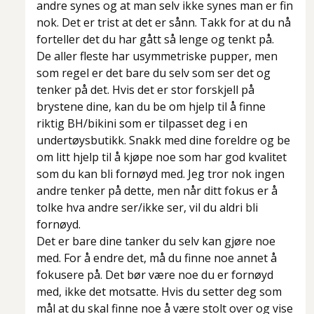
andre synes og at man selv ikke synes man er fin
nok. Det er trist at det er sånn. Takk for at du nå
forteller det du har gått så lenge og tenkt på.
De aller fleste har usymmetriske pupper, men
som regel er det bare du selv som ser det og
tenker på det. Hvis det er stor forskjell på
brystene dine, kan du be om hjelp til å finne
riktig BH/bikini som er tilpasset deg i en
undertøysbutikk. Snakk med dine foreldre og be
om litt hjelp til å kjøpe noe som har god kvalitet
som du kan bli fornøyd med. Jeg tror nok ingen
andre tenker på dette, men når ditt fokus er å
tolke hva andre ser/ikke ser, vil du aldri bli
fornøyd.
Det er bare dine tanker du selv kan gjøre noe
med. For å endre det, må du finne noe annet å
fokusere på. Det bør være noe du er fornøyd
med, ikke det motsatte. Hvis du setter deg som
mål at du skal finne noe å være stolt over og vise