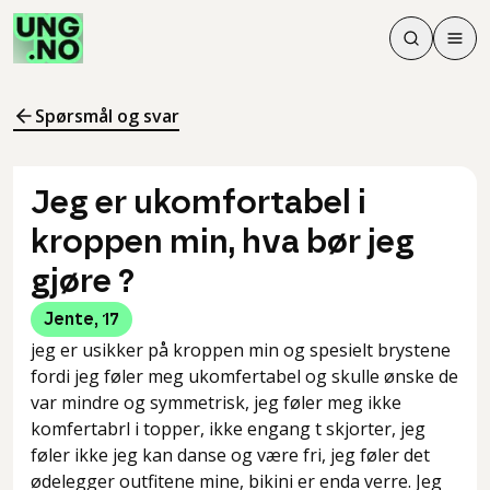
Søk
Men
Søk
Meny
Søk i innhol
Meny for å 
Spørsmål og svar
Jeg er ukomfortabel i
kroppen min, hva bør jeg
gjøre ?
Jente
,
17
jeg er usikker på kroppen min og spesielt brystene
fordi jeg føler meg ukomfertabel og skulle ønske de
var mindre og symmetrisk, jeg føler meg ikke
komfertabrl i topper, ikke engang t skjorter, jeg
føler ikke jeg kan danse og være fri, jeg føler det
ødelegger outfitene mine, bikini er enda verre. Jeg